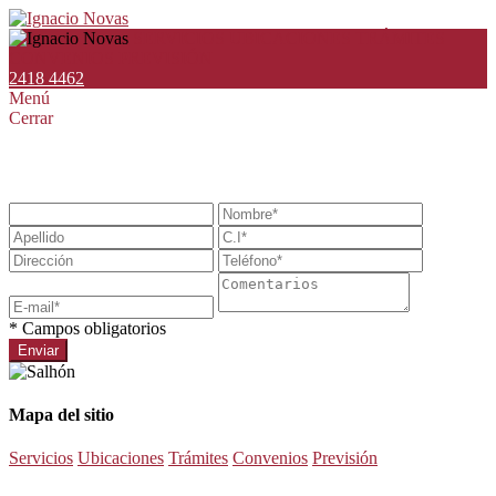
SERVICIOS
UBICACIONES
TRÁMITES
CONVENIOS
PREVISIÓN
2418 4462
Menú
Cerrar
Déjenos sus comentarios o sugerencias:
* Campos obligatorios
Enviar
Mapa del sitio
Servicios
Ubicaciones
Trámites
Convenios
Previsión