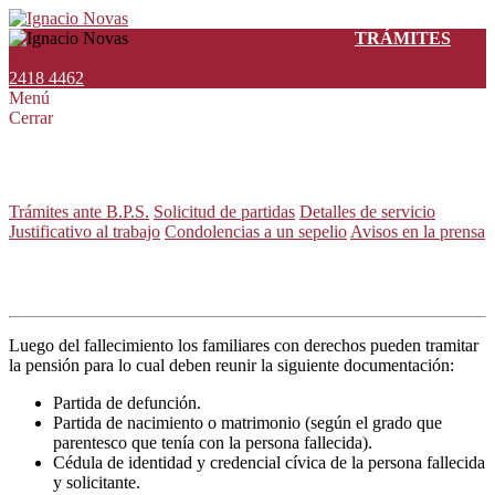
SERVICIOS
UBICACIONES
TRÁMITES
CONVENIOS
PREVISIÓN
2418 4462
Menú
Cerrar
Trámites
Trámites ante B.P.S.
Solicitud de partidas
Detalles de servicio
Justificativo al trabajo
Condolencias a un sepelio
Avisos en la prensa
Trámites ante el B.P.S.
Luego del fallecimiento los familiares con derechos pueden tramitar
la pensión para lo cual deben reunir la siguiente documentación:
Partida de defunción.
Partida de nacimiento o matrimonio (según el grado que
parentesco que tenía con la persona fallecida).
Cédula de identidad y credencial cívica de la persona fallecida
y solicitante.