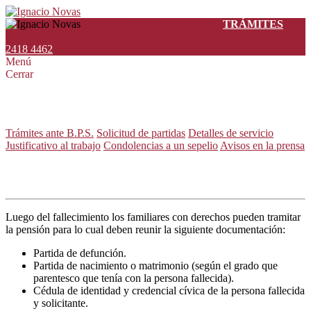
SERVICIOS
UBICACIONES
TRÁMITES
CONVENIOS
PREVISIÓN
2418 4462
Menú
Cerrar
Trámites
Trámites ante B.P.S.
Solicitud de partidas
Detalles de servicio
Justificativo al trabajo
Condolencias a un sepelio
Avisos en la prensa
Trámites ante el B.P.S.
Luego del fallecimiento los familiares con derechos pueden tramitar
la pensión para lo cual deben reunir la siguiente documentación:
Partida de defunción.
Partida de nacimiento o matrimonio (según el grado que
parentesco que tenía con la persona fallecida).
Cédula de identidad y credencial cívica de la persona fallecida
y solicitante.